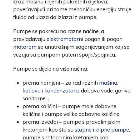
kroz mašinu i njenih pokretnih dijelova,
povećavajući pri tome mehaničku energiju struje
fluida od ulaza do izlaza iz pumpe.
Pumpe se pokreću na razne načine, a
prevladavaju
elektromotorni
pogon ili pogon
motorom
sa unutrašnjim sagorijevanjem koji se
vezuju sa pumpom putem spojki/spojnica.
Pumpe se dijele na više načina:
prema namjeni – za rad raznih
mašina
,
kotlova
i
kondenzatora
, dobavu vode, goriva,
sanitarne…
prema količini – pumpe male dobavne
količine i pumpe velike dobavne količine
prema izvedbi – pumpe s pravolinijskim
kretanjem kao što su
stapne
i
klipne pumpe
,
pumpe s rotacionim kretanjem kao