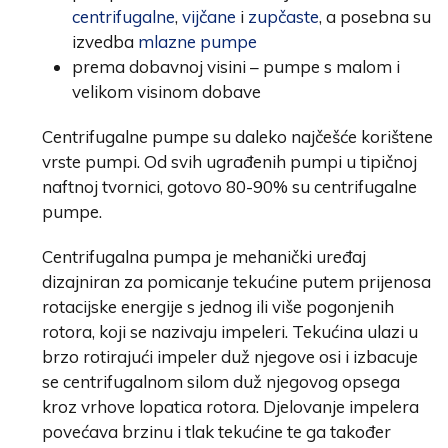
centrifugalne
,
vijčane
i
zupčaste
, a posebna su
izvedba
mlazne pumpe
prema dobavnoj visini – pumpe s malom i
velikom visinom dobave
Centrifugalne pumpe su daleko najčešće korištene
vrste pumpi. Od svih ugrađenih pumpi u tipičnoj
naftnoj tvornici, gotovo 80-90% su centrifugalne
pumpe.
Centrifugalna pumpa je mehanički uređaj
dizajniran za pomicanje tekućine putem prijenosa
rotacijske energije s jednog ili više pogonjenih
rotora, koji se nazivaju impeleri. Tekućina ulazi u
brzo rotirajući impeler duž njegove osi i izbacuje
se centrifugalnom silom duž njegovog opsega
kroz vrhove lopatica rotora. Djelovanje impelera
povećava brzinu i tlak tekućine te ga također